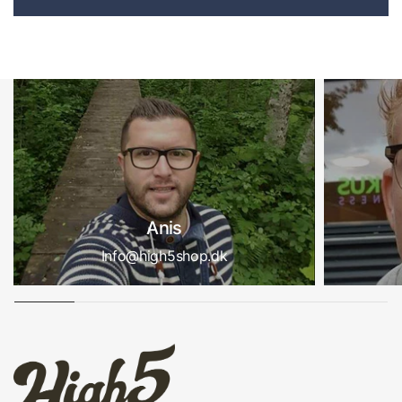
Anis
Info@high5shop.dk