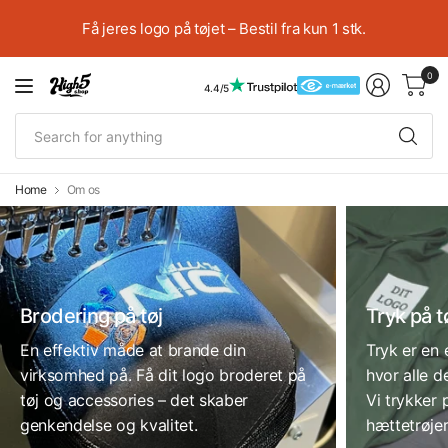
Få jeres logo på tøjet – Bestil fra kun 1 stk.
0
4.4/5
Se
fo
an
Home
Om os
Brodering på tøj
Tryk på t
En effektiv måde at brande din
Tryk er en
virksomhed på. Få dit logo broderet på
hvor alle d
tøj og accessories – det skaber
Vi trykker p
genkendelse og kvalitet.
hættetrøjer