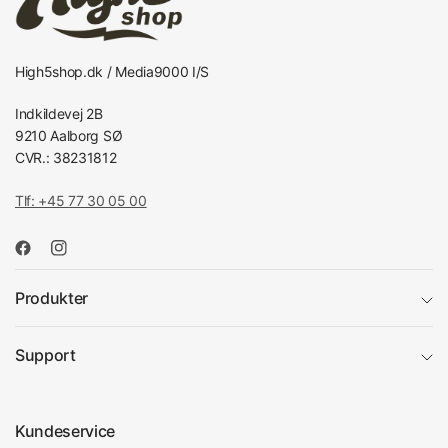
High5shop.dk / Media9000 I/S
Indkildevej 2B
9210 Aalborg SØ
CVR.: 38231812
Tlf: +45 77 30 05 00
Produkter
Support
Kundeservice