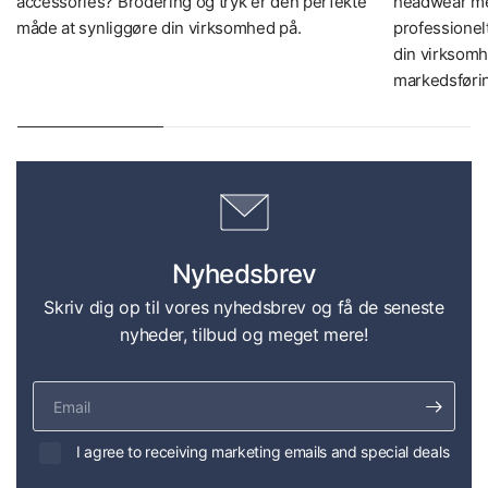
accessories? Brodering og tryk er den perfekte
headwear med
måde at synliggøre din virksomhed på.
professionel
din virksomh
markedsføri
Nyhedsbrev
Skriv dig op til vores nyhedsbrev og få de seneste
nyheder, tilbud og meget mere!
Email
I agree to receiving marketing emails and special deals