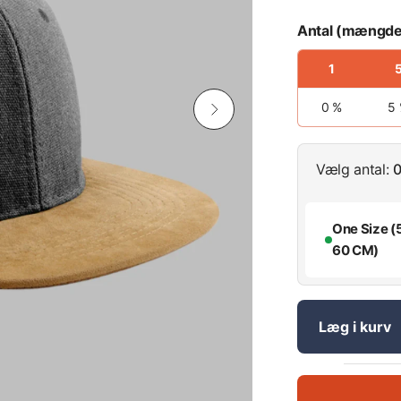
Antal (mængde
1
0 %
5
Vælg antal:
0
One Size (
60 CM)
Læg i kurv