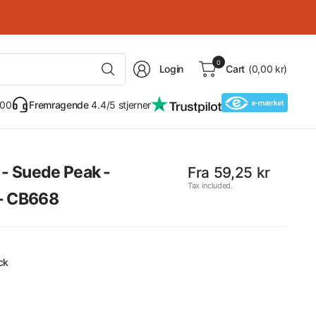
Search
0
Login
Cart
(0,00 kr)
for
anything
 00
Fremragende
4.4/5 stjerner
 - Suede Peak -
Fra 59,25 kr
Tax included.
- CB668
ck