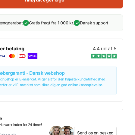
mængderabat
Gratis fragt fra 1.000 kr.
Dansk support
✓
✓
er betaling
4.4 ud af 5
øbergaranti - Dansk webshop
igh5shop er E-mærket. Vi gør alt for den højeste kundetilfredshed.
erfor er vi E-mærket som sikre dig en god online købsoplevelse.
e
 svarer inden for 24 timer!
Send os en besked