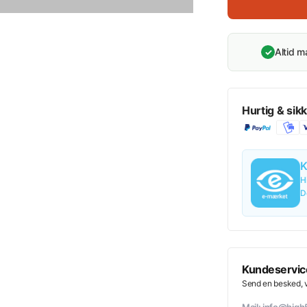
Altid 
✓
Hurtig & sikk
K
H
D
Kundeservic
Send en besked, vi