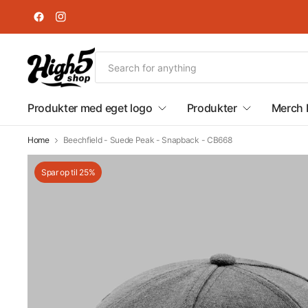
Produkter med eget logo
Produkter
Merch 
Home
Beechfield - Suede Peak - Snapback - CB668
Spar op til 25%