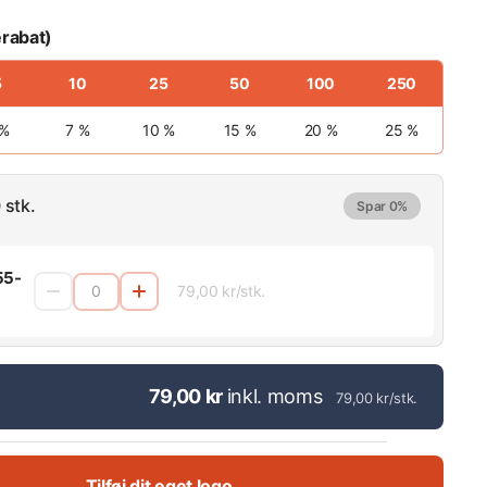
rabat)
5
10
25
50
100
250
 %
7 %
10 %
15 %
20 %
25 %
 stk.
Spar 0%
55-
79,00 kr/stk.
79,00 kr
inkl. moms
79,00 kr/stk.
Tilføj dit eget logo