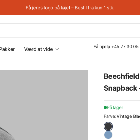
Få jeres logo på tøjet – Bestil fra kun 1 stk.
Få hjælp
+45 77 30 05
Pakker
Værd at vide
Beechfield
Spar op til 25%
Snapback 
På lager
Farve:
Vintage Bla