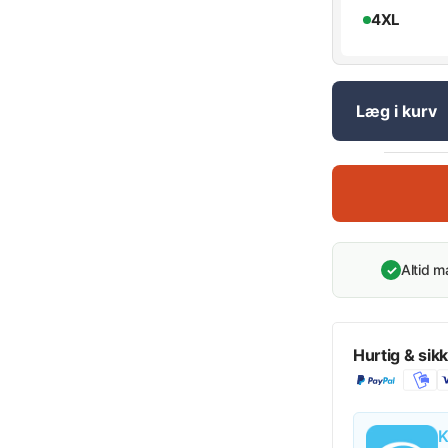
4XL
Læg i kurv
Altid 
✓
Hurtig & sikk
K