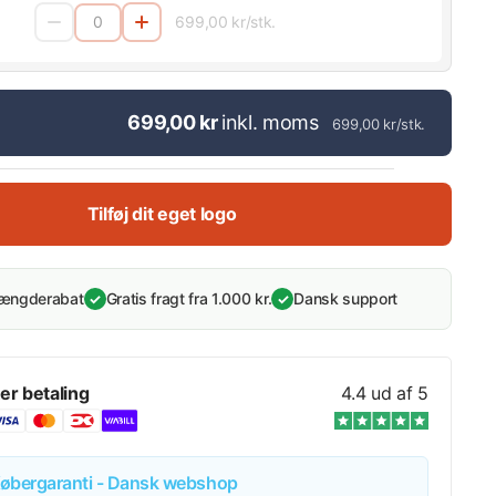
699,00 kr/stk.
699,00 kr
inkl. moms
699,00 kr/stk.
Tilføj dit eget logo
mængderabat
Gratis fragt fra 1.000 kr.
Dansk support
✓
✓
er betaling
4.4 ud af 5
øbergaranti - Dansk webshop