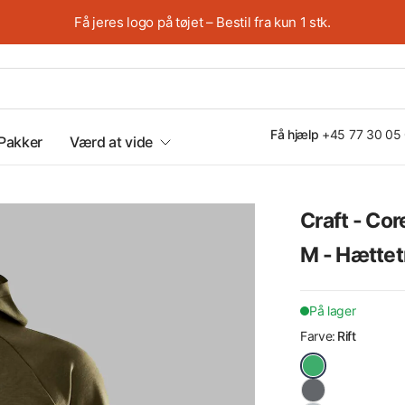
Få jeres logo på tøjet – Bestil fra kun 1 stk.
Få hjælp
+45 77 30 05
Pakker
Værd at vide
Craft - Co
Spar op til 25%
M - Hættet
På lager
Farve:
Rift