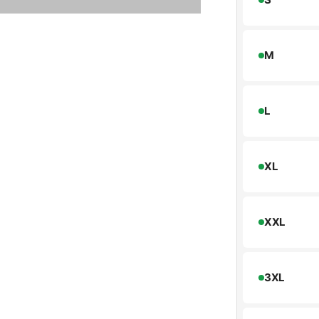
M
L
XL
XXL
3XL