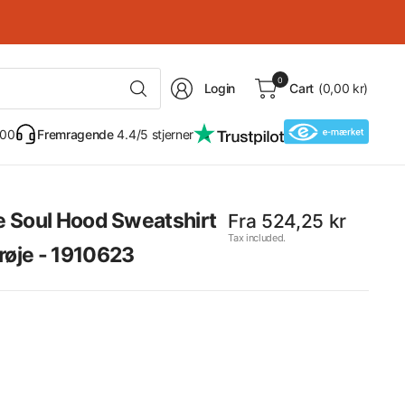
Search
0
Login
Cart
(0,00 kr)
for
anything
 00
Fremragende
4.4/5 stjerner
re Soul Hood Sweatshirt
Fra 524,25 kr
Tax included.
røje - 1910623