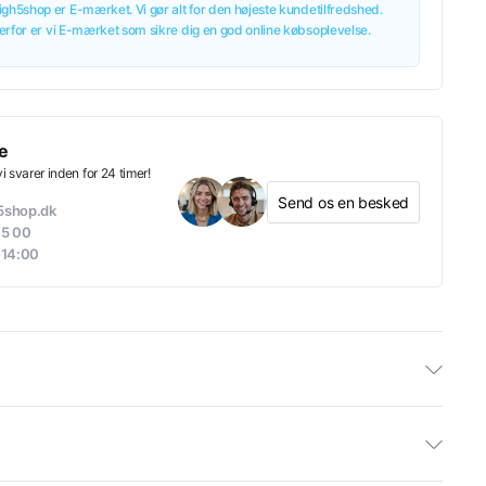
igh5shop er E-mærket. Vi gør alt for den højeste kundetilfredshed.
erfor er vi E-mærket som sikre dig en god online købsoplevelse.
e
 svarer inden for 24 timer!
Send os en besked
h5shop.dk
05 00
-14:00