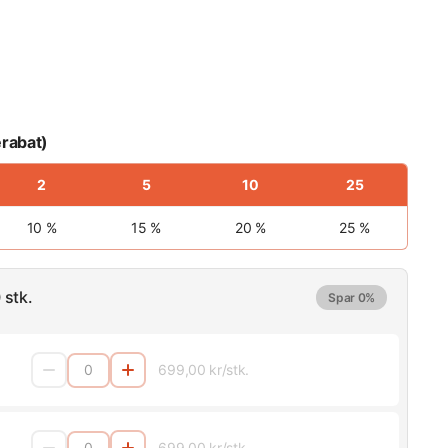
rabat)
2
5
10
25
10 %
15 %
20 %
25 %
 stk.
Spar 0%
699,00 kr/stk.
699,00 kr/stk.