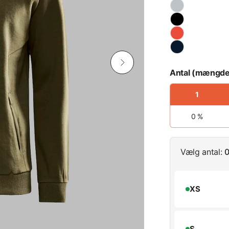
Antal (mængde
1
0 %
Vælg antal:
0
XS
S