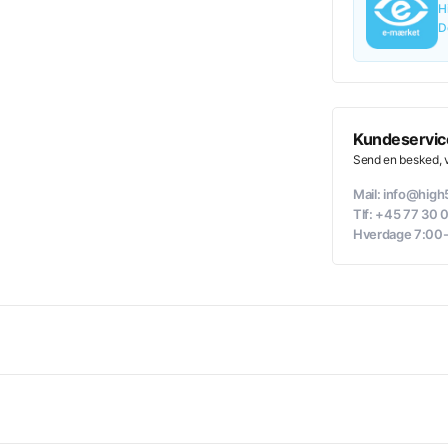
H
D
Kundeservic
Send en besked, vi
Mail: info@hig
Tlf: +45 77 30 
Hverdage 7:00