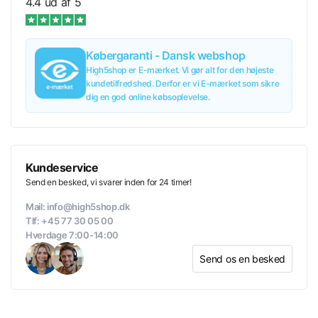
4.4 ud af 5
Købergaranti - Dansk webshop
High5shop er E-mærket. Vi gør alt for den højeste
kundetilfredshed. Derfor er vi E-mærket som sikre
dig en god online købsoplevelse.
Kundeservice
Send en besked, vi svarer inden for 24 timer!
Mail: info@high5shop.dk
Tlf: +45 77 30 05 00
Hverdage 7:00-14:00
Send os en besked