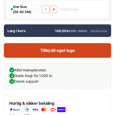
One Size
149,00 kr/stk.
(54-62 CM)
Læg i kurv
149,00 kr
inkl. moms
149,00 kr/stk.
Tilføj dit eget logo
Altid mængderabat
✓
Gratis fragt fra 1.000 kr.
✓
Dansk support
✓
Hurtig & sikker betaling