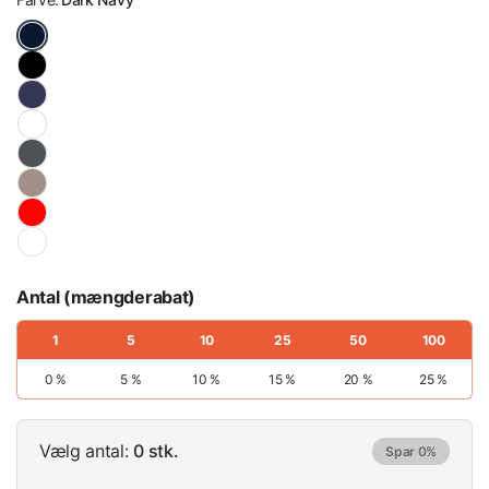
Antal (mængderabat)
1
5
10
25
50
100
0 %
5 %
10 %
15 %
20 %
25 %
Vælg antal:
0 stk.
Spar 0%