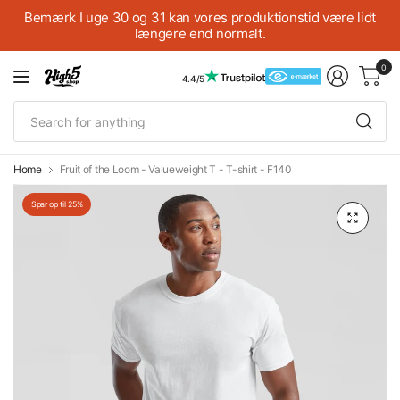
Bemærk I uge 30 og 31 kan vores produktionstid være lidt
længere end normalt.
0
4.4/5
Se
fo
an
Home
Fruit of the Loom - Valueweight T - T-shirt - F140
Spar op til 25%