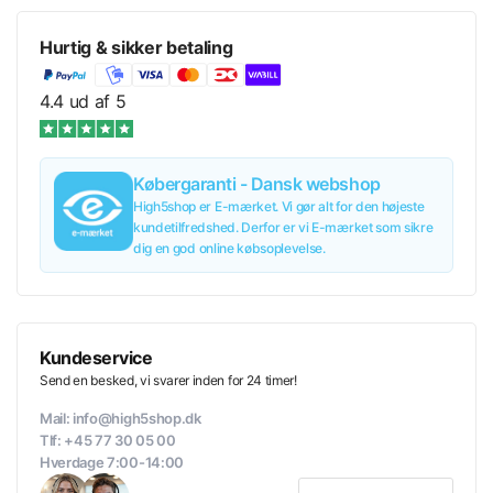
Hurtig & sikker betaling
4.4 ud af 5
Købergaranti - Dansk webshop
High5shop er E-mærket. Vi gør alt for den højeste
kundetilfredshed. Derfor er vi E-mærket som sikre
dig en god online købsoplevelse.
Kundeservice
Send en besked, vi svarer inden for 24 timer!
Mail: info@high5shop.dk
Tlf: +45 77 30 05 00
Hverdage 7:00-14:00