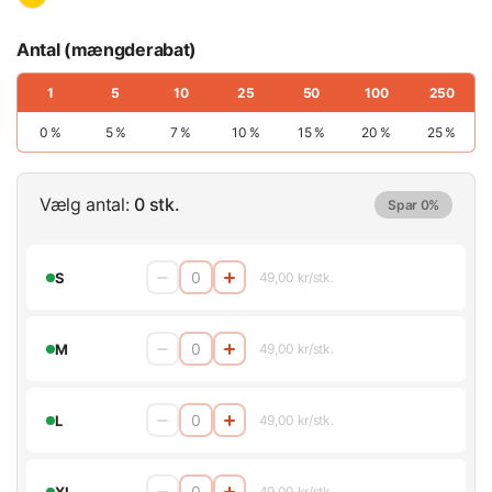
Antal (mængderabat)
1
5
10
25
50
100
250
0 %
5 %
7 %
10 %
15 %
20 %
25 %
Vælg antal:
0 stk.
Spar 0%
S
49,00 kr/stk.
M
49,00 kr/stk.
L
49,00 kr/stk.
XL
49,00 kr/stk.