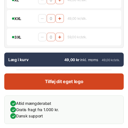
XXL
49,00 kr/stk.
3XL
59,00 kr/stk.
Læg i kurv
49,00 kr
inkl. moms
49,00 kr/stk.
Tilføj dit eget logo
Altid mængderabat
✓
Gratis fragt fra 1.000 kr.
✓
Dansk support
✓