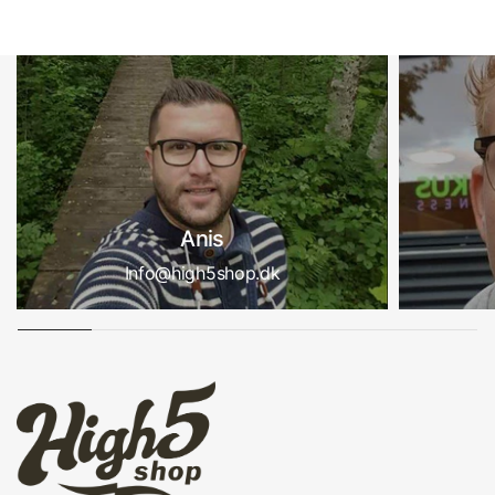
Anis
Info@high5shop.dk