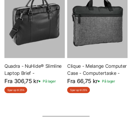
Quadra - NuHide® Slimline
Clique - Melange Computer
Laptop Brief -
Case - Computertaske -
Computertaske - QD892
040303
Fra 306,75 kr
Fra 66,75 kr
På lager
På lager
Spar op til 25%
Spar op til 25%