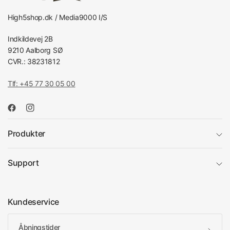
High5shop.dk / Media9000 I/S
Indkildevej 2B
9210 Aalborg SØ
CVR.: 38231812
Tlf: +45 77 30 05 00
Produkter
Support
Kundeservice
Åbningstider