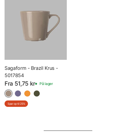
Sagaform - Brazil Krus -
5017854
Fra 51,75 kr
På lager
Spar op til 25%