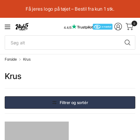
Få jeres logo på tøjet – Bestil fra kun 1 stk.
0
4.4/5
Sø
alt
Forside
Krus
Krus
Filtrer og sortér