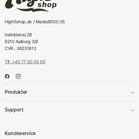
High5shop.dk / Media9000 I/S
Indkildevej 2B
9210 Aalborg SØ
CVR.: 38231812
Tlf: +45 77 30 05 00
Produkter
Support
Kundeservice