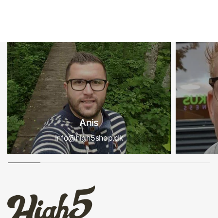
Anis
Info@high5shop.dk