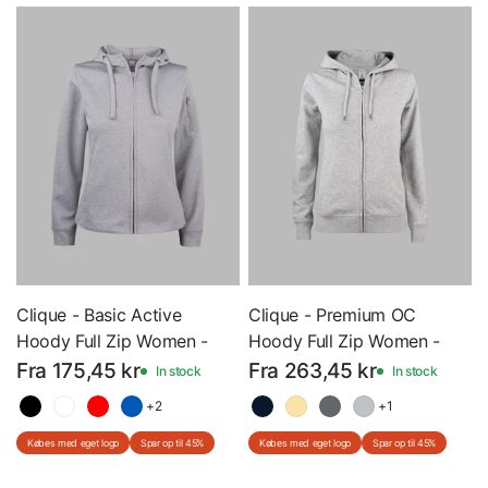
Clique - Basic Active
Clique - Premium OC
Hoody Full Zip Women -
Hoody Full Zip Women -
Dame - Hættetrøje med
Dame - Hættetrøje med
Fra 175,45 kr
Fra 263,45 kr
In stock
In stock
lynlås - 021015 - Med Eget
lynlås - 21005 - Med Eget
+2
+1
Logo
Logo
Købes med eget logo
Spar op til 45%
Købes med eget logo
Spar op til 45%