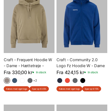
Craft - Frequent Hoodie W
Craft - Community 2.0
- Dame - Hættetrøje -
Logo Fz Hoodie W - Dame
1916299 - Med Eget Logo
- Hættetrøje med lynlås -
Fra 330,00 kr
Fra 424,15 kr
In stock
In stock
1915296 - Med Eget Logo
+2
Købes med eget logo
Spar op til 45%
Købes med eget logo
Spar op til 15%