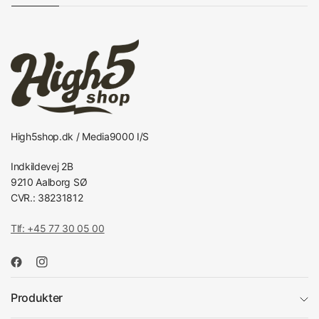
High5shop.dk / Media9000 I/S
Indkildevej 2B
9210 Aalborg SØ
CVR.: 38231812
Tlf: +45 77 30 05 00
Produkter