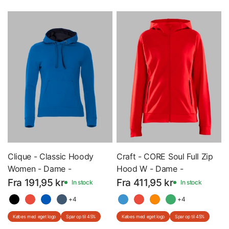
Clique - Classic Hoody
Craft - CORE Soul Full Zip
Women - Dame -
Hood W - Dame -
Hættetrøje - 21042 - Med
Hættetrøje med lynlås -
Fra 191,95 kr
Fra 411,95 kr
In stock
In stock
Eget Logo
1910626 - Med Eget Logo
+4
+4
Købes med eget logo
Spar op til 45%
Købes med eget logo
Spar op til 45%