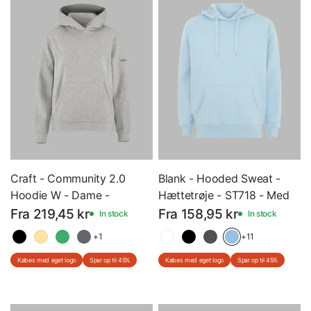
Craft - Community 2.0
Blank - Hooded Sweat -
Hoodie W - Dame -
Hættetrøje - ST718 - Med
Hættetrøje - 1915328 -
Eget Logo
Fra 219,45 kr
Fra 158,95 kr
In stock
In stock
Med Eget Logo
+1
+11
Købes med eget logo
Spar op til 45%
Købes med eget logo
Spar op til 45%