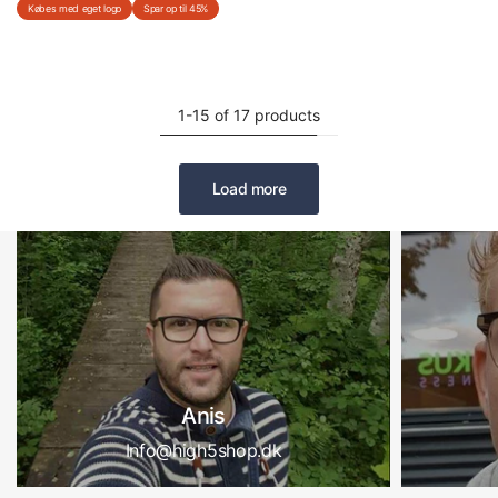
Købes med eget logo
Spar op til 45%
1-15 of 17 products
Load more
Anis
Info@high5shop.dk