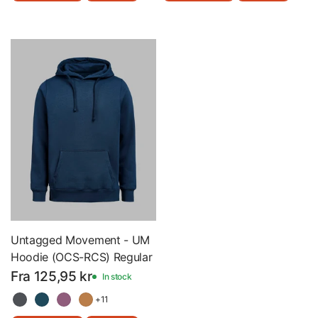
Untagged Movement - UM
Hoodie (OCS-RCS) Regular
Fit Unisex - Hættetrøje -
Fra 125,95 kr
In stock
3440010 - Med Eget Logo
+11