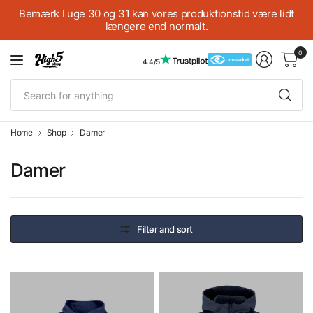
Bemærk I uge 30 og 31 kan vores produktionstid være lidt
længere end normalt.
0
4.4/5
Se
fo
an
Home
Shop
Damer
Damer
Filter and sort