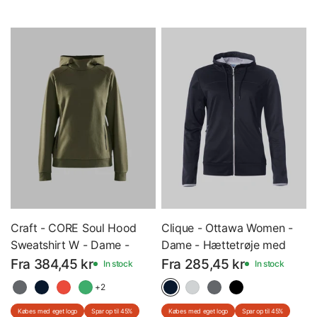
Craft - CORE Soul Hood
Clique - Ottawa Women -
Sweatshirt W - Dame -
Dame - Hættetrøje med
Hættetrøje - 1910629 -
lynlås - 021065 - Med Eget
Fra 384,45 kr
Fra 285,45 kr
In stock
In stock
Med Eget Logo
Logo
+2
Købes med eget logo
Spar op til 45%
Købes med eget logo
Spar op til 45%