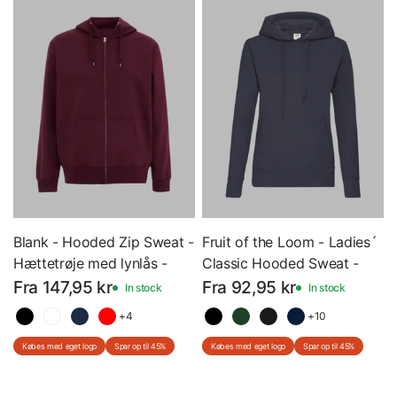
Blank - Hooded Zip Sweat -
Fruit of the Loom - Ladies´
Hættetrøje med lynlås -
Classic Hooded Sweat -
ST722 - Med Eget Logo
Dame - Hættetrøje- F409 -
Fra 147,95 kr
Fra 92,95 kr
In stock
In stock
Med Eget Logo
+4
+10
Købes med eget logo
Spar op til 45%
Købes med eget logo
Spar op til 45%