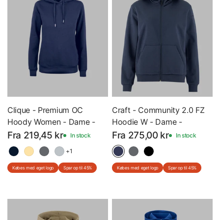
Clique - Premium OC
Craft - Community 2.0 FZ
Hoody Women - Dame -
Hoodie W - Dame -
Hættetrøje - 21003 - Med
Hættetrøje med lynlås -
Fra 219,45 kr
Fra 275,00 kr
In stock
In stock
Eget Logo
C18075 - Med Eget Logo
+1
Købes med eget logo
Spar op til 45%
Købes med eget logo
Spar op til 45%