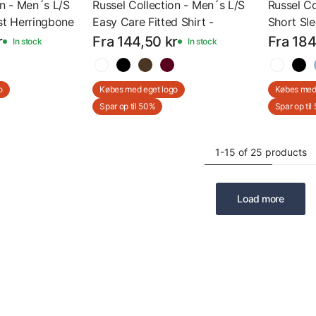
on - Men´s L/S
Russel Collection - Men´s L/S
Russel Co
st Herringbone
Easy Care Fitted Shirt -
Short Sl
et Skjorte -
Langærmet Skjorte - Z946 -
Iron Shir
r
Fra 144,50 kr
Fra 184
In stock
In stock
et Logo
Med Eget Logo
- Z957 -
o
Købes med eget logo
Købes med 
Spar op til 50%
Spar op til
1-15 of 25 products
Load more