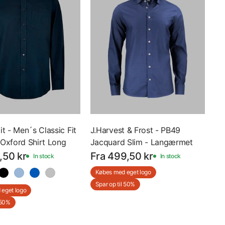
t - Men´s Classic Fit
J.Harvest & Frost - PB49
Oxford Shirt Long
Jacquard Slim - Langærmet
 Langærmet Skjorte -
Skjorte - 2904902 - Med Eget
,50 kr
Fra 499,50 kr
In stock
In stock
ed Eget Logo
Logo
Købes med eget logo
Spar op til 50%
eget logo
 50%