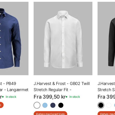
st - PB49
J.Harvest & Frost - GB02 Twill
J.Harvest
ar - Langærmet
Stretch Regular Fit -
Stretch S
901 - Med Eget
Langærmet Skjorte - 2900201
Skjorte 
r
Fra 399,50 kr
Fra 399
In stock
In stock
- Med Eget Logo
Logo
o
Købes med eget logo
Købes med 