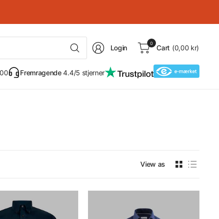
Search
0
Login
Cart
(0,00 kr)
for
anything
 00
Fremragende
4.4/5 stjerner
View as