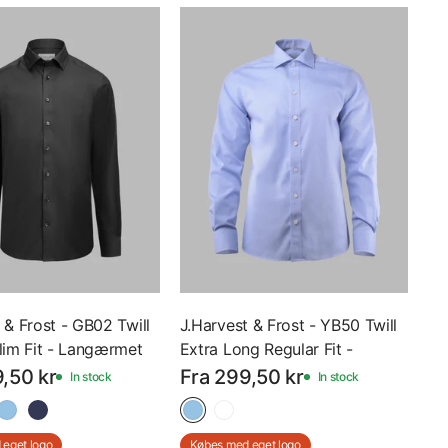
 & Frost - GB02 Twill
J.Harvest & Frost - YB50 Twill
lim Fit - Langærmet
Extra Long Regular Fit -
- 2900202 - Med Eget
Langærmet Skjorte - 2905041
,50 kr
Fra 299,50 kr
In stock
In stock
- Med Eget Logo
eget logo
Købes med eget logo