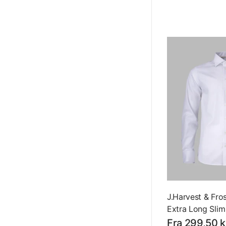
J.Harvest & Fros
Extra Long Slim 
Langærmet Skjo
Fra 299,50 k