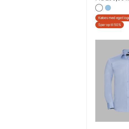
- Med Eget Log
Købes med eget log
Spar op til 50%