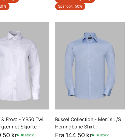
 50%
Spar op til 50%
 & Frost - YB50 Twill
Russel Collection - Men´s L/S
angærmet Skjorte -
Herringbone Shirt -
- Med Eget Logo
Langærmet Skjorte - Z962 -
,50 kr
Fra 144,50 kr
In stock
In stock