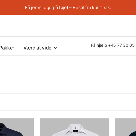
Få jeres logo på tøjet – Bestil fra kun 1 stk.
Få hjælp
+45 77 30 05
Pakker
Værd at vide