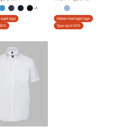
Med Eget Logo
+1
eget logo
Købes med eget logo
 50%
Spar op til 50%