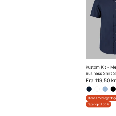
Kustom Kit - Me
Business Shirt S
Kortærmet Skjor
Fra 119,50 kr
Med Eget Logo
Købes med eget log
Spar op til 50%