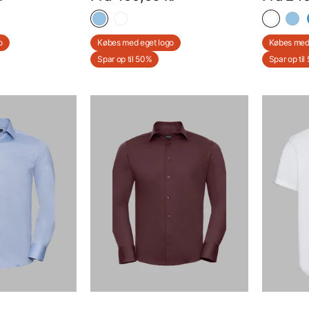
o
- Med Eget Logo
o
Købes med eget logo
Købes med 
Spar op til 50%
Spar op til