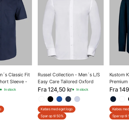
n´s Classic Fit
Russel Collection - Men´s L/S
Kustom Ki
hort Sleeve -
Easy Care Tailored Oxford
Premium 
te - K102 -
Shirt - Langærmet Skjorte -
Sleeve -
Fra 124,50 kr
Fra 149
In stock
In stock
Z922 - Med Eget Logo
K105 - M
o
Købes med eget logo
Købes med 
Spar op til 50%
Spar op til