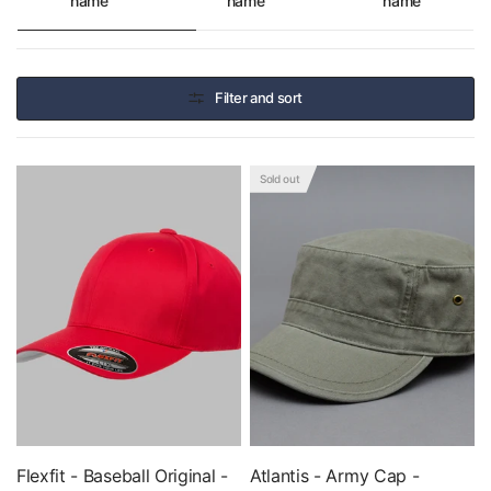
name
name
name
Filter and sort
Sold out
Flexfit - Baseball Original -
Atlantis - Army Cap -