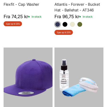
Flexfit - Cap Washer
Atlantis - Forever - Bucket
Hat - Bøllehat - AT346
Fra 74,25 kr
Fra 96,75 kr
In stock
In stock
Spar op til 25%
Spar op til 25%