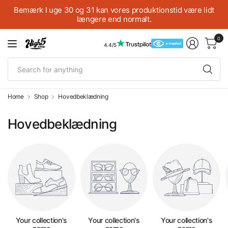
Bemærk I uge 30 og 31 kan vores produktionstid være lidt
længere end normalt.
0
4.4/5
Se
fo
an
Home
Shop
Hovedbeklædning
Hovedbeklædning
Your collection's
Your collection's
Your collection's