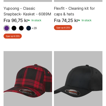
Yupoong - Classic
Flexfit - Cleaning kit for
Snapback- Kasket - 6089M
caps & hats
Fra 96,75 kr
Fra 74,25 kr
In stock
In stock
+29
Spar op til 25%
Spar op til 25%