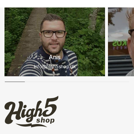
Anis
Info@high5shop.dk