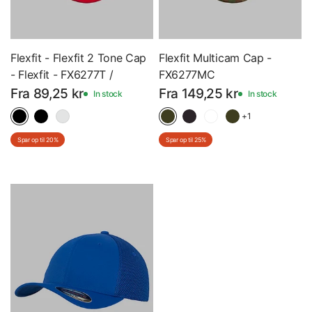
Flexfit - Flexfit 2 Tone Cap
Flexfit Multicam Cap -
- Flexfit - FX6277T /
FX6277MC
FX6778T
Fra 89,25 kr
Fra 149,25 kr
In stock
In stock
+1
Spar op til 20%
Spar op til 25%