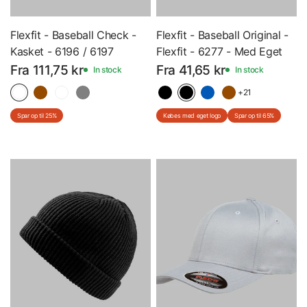
Flexfit - Baseball Check -
Flexfit - Baseball Original -
Kasket - 6196 / 6197
Flexfit - 6277 - Med Eget
Logo
Fra 111,75 kr
Fra 41,65 kr
In stock
In stock
+21
Spar op til 25%
Købes med eget logo
Spar op til 65%