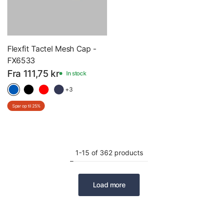
Flexfit Tactel Mesh Cap -
FX6533
Fra 111,75 kr
In stock
+3
Spar op til 25%
1-15 of 362 products
Load more