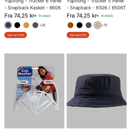
Yupoong - Trucker 6 Panel
Yupoong - Trucker 5 Panel
- Snapback Kasket - 6606
- Snapback - 6506 / 6506T
Fra 74,25 kr
Fra 74,25 kr
In stock
In stock
+25
+10
Spar op til 25%
Spar op til 25%