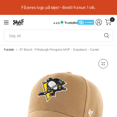
Få jeres logo på tøjet – Bestil fra kun 1 stk.
0
4.4/5
Sø
alt
Forside
47 Brand - Pittsburgh Penguins MVP - Snapback - Camel