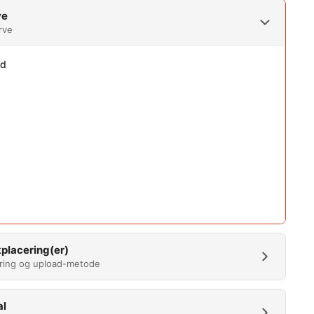
ve
rve
ed
placering(er)
ring og upload-metode
al