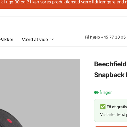
 I uge 30 og 31 kan vores produktionstid være lidt længere end n
Få hjælp
+45 77 30 05
Pakker
Værd at vide
C
Beechfield 
Købes med eget logo
Sp
Snapback 
På lager
✅
Få et gratis
Vi starter førs