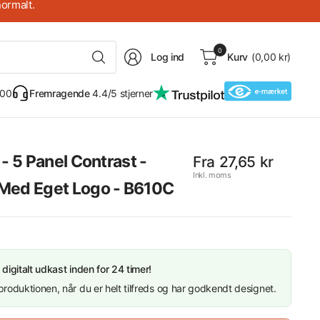
ormalt.
Søg
0
Log ind
Kurv
(0,00 kr)
alt
 00
Fremragende
4.4/5 stjerner
- 5 Panel Contrast -
Fra 27,65 kr
ar op til 65%
Inkl. moms
Med Eget Logo - B610C
 digitalt udkast inden for 24 timer!
t produktionen, når du er helt tilfreds og har godkendt designet.