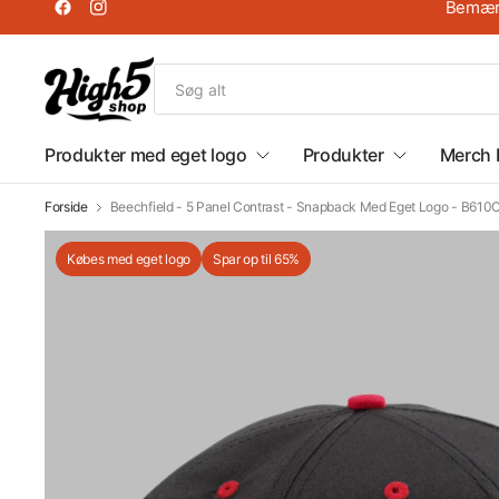
Bemærk
Produkter med eget logo
Produkter
Merch 
Forside
Beechfield - 5 Panel Contrast - Snapback Med Eget Logo - B610
Købes med eget logo
Spar op til 65%