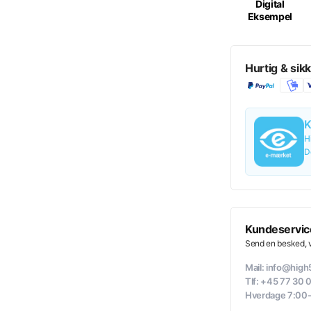
Digital
Eksempel
Hurtig & sikk
K
H
D
Kundeservic
Send en besked, vi
Mail: info@hig
Tlf: +45 77 30 
Hverdage 7:00