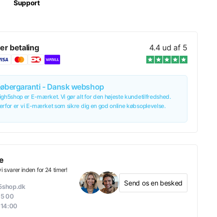
Support
er betaling
4.4 ud af 5
øbergaranti - Dansk webshop
igh5shop er E-mærket. Vi gør alt for den højeste kundetilfredshed.
erfor er vi E-mærket som sikre dig en god online købsoplevelse.
e
 svarer inden for 24 timer!
Send os en besked
h5shop.dk
05 00
-14:00