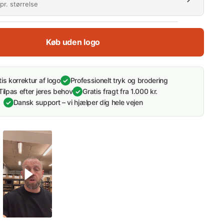
pr. størrelse
derabat)
Køb uden logo
10
25
50
100
45 %
50 %
60 %
65 %
tis korrektur af logo
Professionelt tryk og brodering
✓
Tilpas efter jeres behov
Gratis fragt fra 1.000 kr.
✓
l:
0 stk.
Spar 0%
Dansk support – vi hjælper dig hele vejen
✓
e (55-
79,00 kr/stk.
79,00 kr
inkl. moms
v
79,00 kr/stk.
79,00 kr
inkl. moms
tilbud
79,00 kr/stk.