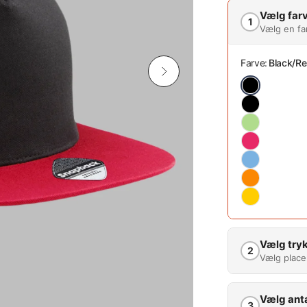
Vælg far
1
Vælg en fa
Farve:
Black/R
Vælg tryk
2
Vælg place
Vælg ant
3