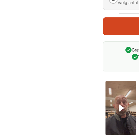
Vælg antal 
Antal (mæng
1
0 %
Gra
✓
✓
Vælg anta
One Siz
60 CM)
Læg i kur
Tilføj til 