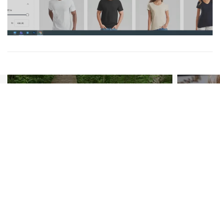
Anis
Info@high5shop.dk