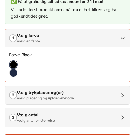
✅
Få et gratis digitalt udkast inden for 24 timer!
Vi starter først produktionen, når du er helt tilfreds og har
godkendt designet.
Vælg farve
1
Vælg en farve
Farve:
Black
Vælg trykplacering(er)
2
Vælg placering og upload-metode
Vælg antal
3
Vælg antal pr. størrelse
Antal (mængderabat)