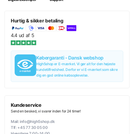
XL
659,00 kr/stk.
Hurtig & sikker betaling
XXL
659,00 kr/stk.
4.4 ud af 5
3XL
659,00 kr/stk.
Købergaranti - Dansk webshop
Læg i kurv
659,00 kr
inkl. moms
High5shop er E-mærket. Vi gør alt for den højeste
659,00 kr/stk.
kundetilfredshed. Derfor er vi E-mærket som sikre
dig en god online købsoplevelse.
Tilføj til tilbud
659,00 kr
inkl. moms
659,00 kr/stk.
Kundeservice
Send en besked, vi svarer inden for 24 timer!
Mail: info@high5shop.dk
Tlf: +45 77 30 05 00
Hverdage 7:00-14:00