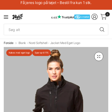
Få jeres logo på tøjet – Bestil fra kun 1 stk.
0
4.4/5
Sø
alt
Forside
Blank - Nord Softshell - Jacket Med Eget Logo
Købes med eget logo
Spar op til 11%