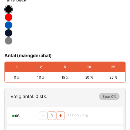
Antal (mængderabat)
1
2
5
10
25
0 %
10 %
15 %
20 %
25 %
Vælg antal:
0 stk.
Spar 0%
XS
653,00 kr/stk.