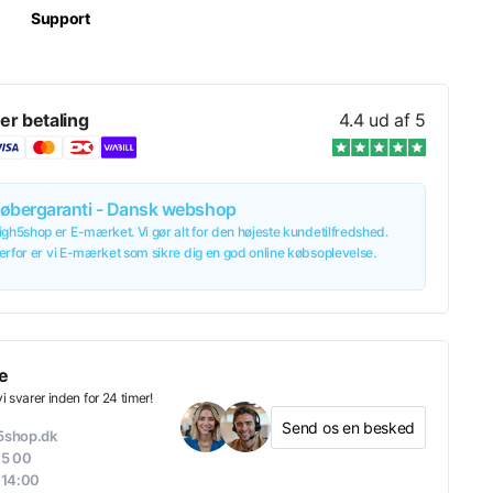
Support
265,00 kr/stk.
er betaling
4.4 ud af 5
265,00 kr/stk.
øbergaranti - Dansk webshop
igh5shop er E-mærket. Vi gør alt for den højeste kundetilfredshed.
265,00 kr/stk.
erfor er vi E-mærket som sikre dig en god online købsoplevelse.
265,00 kr/stk.
e
 svarer inden for 24 timer!
Send os en besked
265,00 kr
inkl. moms
v
265,00 kr/stk.
h5shop.dk
05 00
-14:00