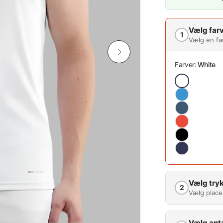
Vælg far
1
Vælg en fa
Farver:
White
Vælg tryk
2
Vælg place
Vælg ant