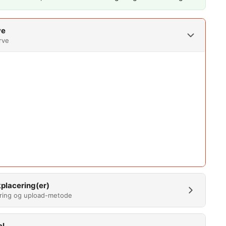
ve
rve
placering(er)
ring og upload-metode
al