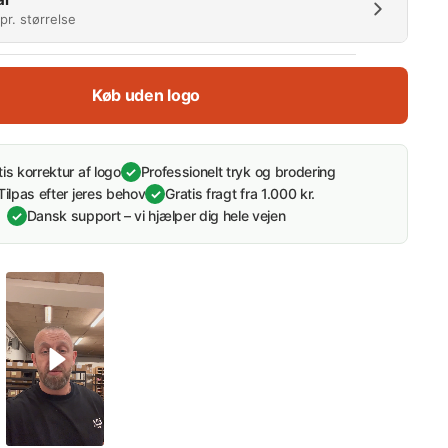
pr. størrelse
derabat)
Køb uden logo
5
10
25
50
100
250
15 %
20 %
30 %
35 %
37 %
45 %
tis korrektur af logo
Professionelt tryk og brodering
✓
Tilpas efter jeres behov
Gratis fragt fra 1.000 kr.
✓
l:
0 stk.
Spar 0%
Dansk support – vi hjælper dig hele vejen
✓
265,00 kr/stk.
265,00 kr/stk.
265,00 kr/stk.