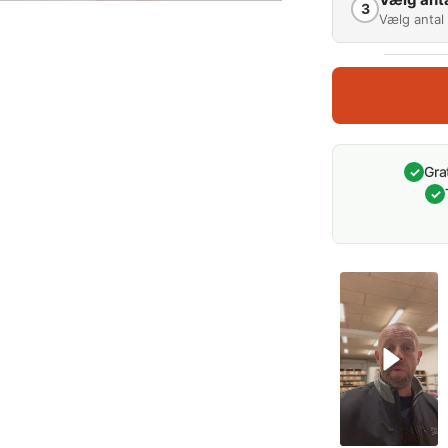
3
Vælg antal 
Antal (mæng
1
0 %
Gra
✓
✓
Vælg anta
XS
S
M