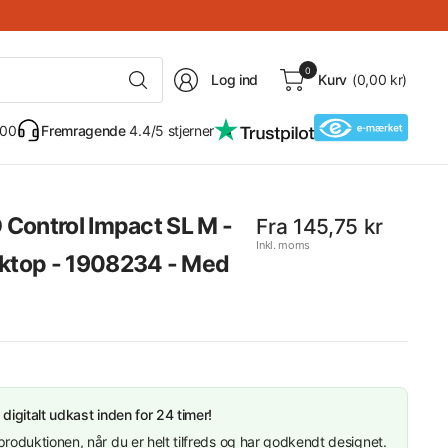
Søg
0
Log ind
Kurv
(0,00 kr)
alt
 00
Fremragende
4.4/5 stjerner
O Control Impact SL M -
Fra 145,75 kr
ar op til 45%
Inkl. moms
ktop - 1908234 - Med
 digitalt udkast inden for 24 timer!
t produktionen, når du er helt tilfreds og har godkendt designet.