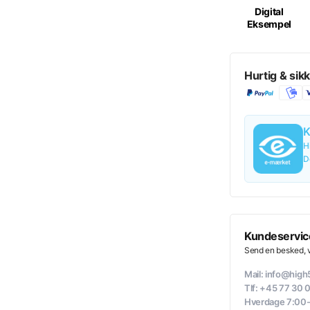
Digital
Eksempel
L
Hurtig & sikk
XL
K
H
XXL
D
3XL
Kundeservic
Send en besked, vi
Læg i kur
Mail: info@hig
Tlf: +45 77 30 
Hverdage 7:00