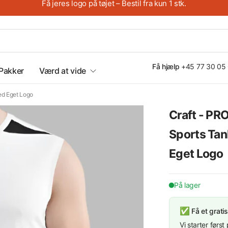
Få jeres logo på tøjet – Bestil fra kun 1 stk.
Få hjælp
+45 77 30 05
Pakker
Værd at vide
ed Eget Logo
Craft - PR
Købes med eget logo
Sp
Sports Tan
Eget Logo
På lager
✅
Få et gratis
Vi starter førs