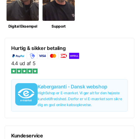
L
49,00 kr/stk.
Digital Eksempel
Support
XL
49,00 kr/stk.
Hurtig & sikker betaling
XXL
49,00 kr/stk.
4.4 ud af 5
Læg i kurv
49,00 kr
inkl. moms
49,00 kr/stk.
Købergaranti - Dansk webshop
Tilføj til tilbud
49,00 kr
inkl. moms
49,00 kr/stk.
High5shop er E-mærket. Vi gør alt for den højeste
kundetilfredshed. Derfor er vi E-mærket som sikre
dig en god online købsoplevelse.
Kundeservice