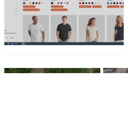
Anis
Info@high5shop.dk