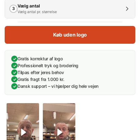
Vælg antal
3
Vælg antal pr. størrelse
Antal (mængderabat)
Køb uden logo
1
5
10
25
50
100
250
0 %
15 %
20 %
30 %
35 %
37 %
45 %
Gratis korrektur af logo
✓
Vælg antal:
Professionelt tryk og brodering
0 stk.
✓
Spar 0%
Tilpas efter jeres behov
✓
Gratis fragt fra 1.000 kr.
✓
Dansk support – vi hjælper dig hele vejen
✓
XS
49,00 kr/stk.
S
49,00 kr/stk.
M
49,00 kr/stk.