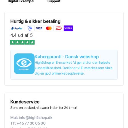
Digital Eksempel
Support
XXL
589,00 kr/stk.
Hurtig & sikker betaling
3XL
589,00 kr/stk.
4.4 ud af 5
4XL
589,00 kr/stk.
Købergaranti - Dansk webshop
Læg i kurv
589,00 kr
inkl. moms
High5shop er E-mærket. Vi gør alt for den højeste
589,00 kr/stk.
kundetilfredshed. Derfor er vi E-mærket som sikre
dig en god online købsoplevelse.
Tilføj til tilbud
589,00 kr
inkl. moms
589,00 kr/stk.
Kundeservice
Send en besked, vi svarer inden for 24 timer!
Mail: info@high5shop.dk
Tlf: +45 77 30 05 00