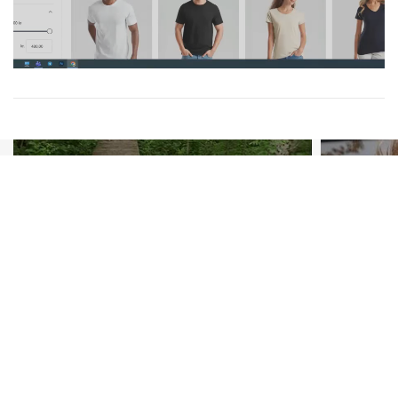
Anis
Info@high5shop.dk