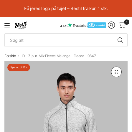
Få jeres logo på tøjet – Bestil fra kun 1 stk.
0
4.4/5
Sø
alt
Forside
ID - Zip-n-Mix Fleece Melange - Fleece - 0847
Spar op til 25%