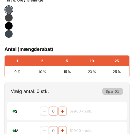
Antal (mængderabat)
1
2
5
10
25
0 %
10 %
15 %
20 %
25 %
Vælg antal:
0 stk.
Spar 0%
S
529,00 kr/stk.
M
529,00 kr/stk.