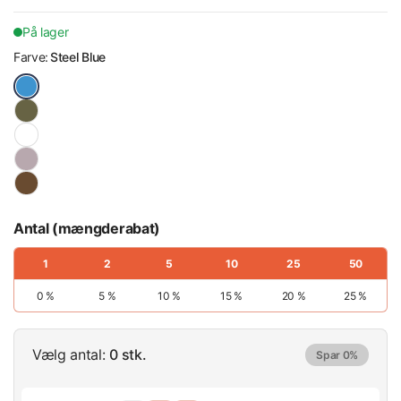
På lager
Farve:
Steel Blue
Antal (mængderabat)
1
2
5
10
25
50
0 %
5 %
10 %
15 %
20 %
25 %
Vælg antal:
0 stk.
Spar 0%