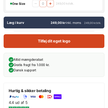
One Size
249,00 kr/stk.
Læg i kurv
249,00 kr
inkl. moms
249,00 kr/stk.
Tilføj dit eget logo
Altid mængderabat
✓
Gratis fragt fra 1.000 kr.
✓
Dansk support
✓
Hurtig & sikker betaling
4.4 ud af 5