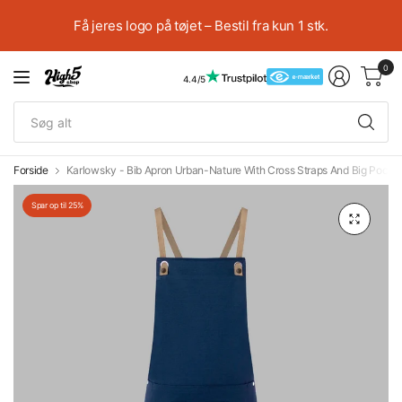
Få jeres logo på tøjet – Bestil fra kun 1 stk.
0
4.4/5
Sø
alt
Forside
Karlowsky - Bib Apron Urban-Nature With Cross Straps And Big Pocke
Spar op til 25%