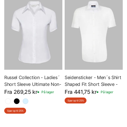
Russel Collection - Ladies´
Seidensticker - Men´s Shirt
Short Sleeve Ultimate Non-
Shaped Fit Short Sleeve -
Iron Shirt - Dame -
Kortærmet Skjorte -
Fra 269,25 kr
Fra 441,75 kr
På lager
På lager
Kortærmet Skjorte - Z957F
SN021001
Spar op til 25%
Spar op til 25%