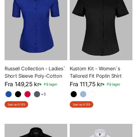
Russell Collection - Ladies´
Kustom Kit - Women´s
Short Sleeve Poly-Cotton
Tailored Fit Poplin Shirt
Easy Care Poplin Shirt -
Short Sleeve - Dame -
Fra 149,25 kr
Fra 111,75 kr
På lager
På lager
Dame - Kortærmet Skjorte
Kortærmet Skjorte - K241
+3
- Z935F
Spar op til 25%
Spar op til 25%