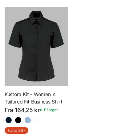
Kustom Kit - Women´s
Tailored Fit Business Shirt
Short Sleeve - Dame -
Fra 164,25 kr
På lager
Kortærmet Skjorte - K742F
Spar op til 25%