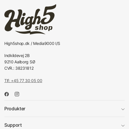
High5shop.dk / Media9000 I/S
Indkildevej 2B
9210 Aalborg SØ
CVR.: 38231812
Tlf: +45 77 30 05 00
Produkter
Support