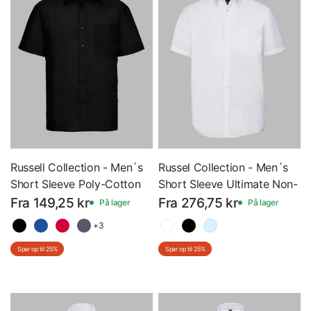
Russell Collection - Men´s
Russel Collection - Men´s
Short Sleeve Poly-Cotton
Short Sleeve Ultimate Non-
Easy Care Poplin Shirt -
Iron Shirt - Kortærmet
Fra 149,25 kr
Fra 276,75 kr
På lager
På lager
Kortærmet Skjorte - Z935
Skjorte - Z957
+3
Spar op til 25%
Spar op til 25%