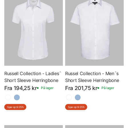
Russell Collection - Ladies´
Russel Collection - Men´s
Short Sleeve Herringbone
Short Sleeve Herringbone
Shirt - Dame - Kortærmet
Shirt - Kortærmet Skjorte -
Fra 194,25 kr
Fra 201,75 kr
På lager
På lager
Skjorte - Z963F
Z963
Spar op til 25%
Spar op til 25%