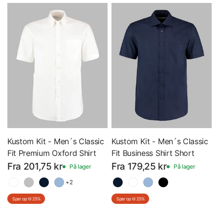
Kustom Kit - Men´s Classic
Kustom Kit - Men´s Classic
Fit Premium Oxford Shirt
Fit Business Shirt Short
Short Sleeve - Kortærmet
Sleeve - Kortærmet Skjorte
Fra 201,75 kr
Fra 179,25 kr
På lager
På lager
Skjorte - K109
- K102
+2
Spar op til 25%
Spar op til 25%