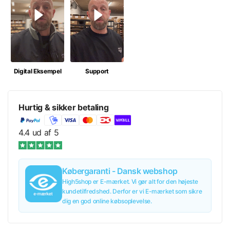
M
429,00 kr/stk.
L
429,00 kr/stk.
Digital Eksempel
Support
XL
429,00 kr/stk.
Hurtig & sikker betaling
XXL
429,00 kr/stk.
4.4 ud af 5
3XL
429,00 kr/stk.
Købergaranti - Dansk webshop
Læg i kurv
429,00 kr
inkl. moms
High5shop er E-mærket. Vi gør alt for den højeste
429,00 kr/stk.
kundetilfredshed. Derfor er vi E-mærket som sikre
dig en god online købsoplevelse.
Tilføj til tilbud
429,00 kr
inkl. moms
429,00 kr/stk.